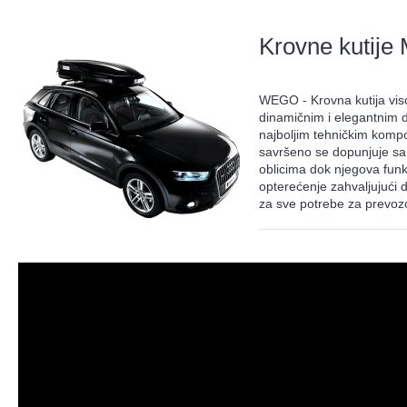
Krovne kuti
WEGO - Krovna kutija vis
dinamičnim i elegantnim d
najboljim tehničkim kom
savršeno se dopunjuje sa
oblicima dok njegova fun
opterećenje zahvaljujući
za sve potrebe za prevoz