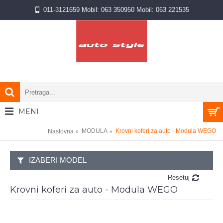
011-3121659 Mobil: 063 350950 Mobil: 063 221535
MENI
0 proizvod(a) - NA UPIT
MODULA
Krovni koferi za auto - Modula WEGO
Naslovna
IZABERI MODEL
Resetuj
Krovni koferi za auto - Modula WEGO