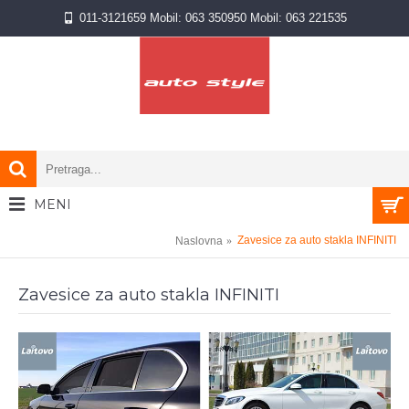
011-3121659 Mobil: 063 350950 Mobil: 063 221535
MENI
0 proizvod(a) - NA UPIT
Zavesice za auto stakla INFINITI
Naslovna
Zavesice za auto stakla INFINITI