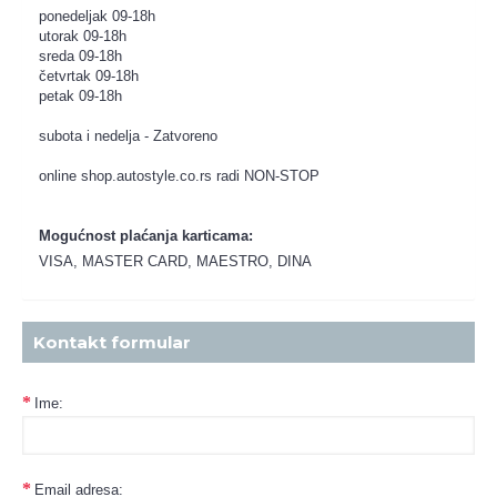
ponedeljak 09-18h
utorak 09-18h
sreda 09-18h
četvrtak 09-18h
petak 09-18h
subota i nedelja - Zatvoreno
online shop.autostyle.co.rs radi NON-STOP
Mogućnost plaćanja karticama:
VISA, MASTER CARD, MAESTRO, DINA
Kontakt formular
Ime:
Email adresa: