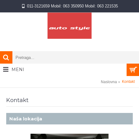
011-3121659 Mobil: 063 350950 Mobil: 063 221535
MENI
0 proizvod(a) - NA UPIT
Kontakt
Naslovna
Kontakt
Naša lokacija